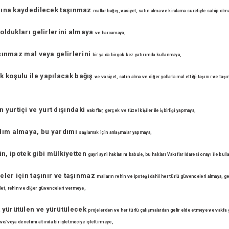
adına kaydedilecek taşınmaz
mallar bağış, vasiyet, satın alma ve kiralama suretiyle sahip ol
 oldukları gelirlerini almaya
ve harcamaya,
aşınmaz mal veya gelirlerini
bir ya da birçok kez yatırımda kullanmaya,
k koşulu ile yapılacak bağış
ve vasiyet, satın alma ve diğer yollarla mal ettiği taşınır ve ta
 yurtiçi ve yurt dışındaki
vakıflar, gerçek ve tüzel kişiler ile işbirliği yapmaya,
rdım almaya, bu yardımı
sağlamak için anlaşmalar yapmaya,
hin, ipotek gibi mülkiyetten
gayri ayni haklarını kabule, bu hakları Vakıflar İdaresi onayı ile kul
meler için taşınır ve taşınmaz
malların rehin ve ipoteği dahil her türlü güvenceleri almaya, g
let, rehin ve diğer
güvenceleri vermeye,
 yürütülen ve yürütülecek
projelerden ve her türlü çalışmalardan gelir elde etmeye ve vakfa 
ve/veya denetimi altında bir işletmeciye işlettirmeye,