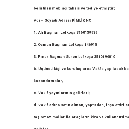
belirtilen meblağı tahsis ve tediye etmiştir;
Adı – Soyadı Adresi KİMLİK NO
1. Ali Başman Lefkoşa 3160139939
2. Osman Başman Lefkoşa 146915
3. Pınar Başman Süren Lefkoşa 3510194010
b. Üçüncü kişi ve kuruluşlarca Vakfa yapılacak ba
kazandırmalar,
c. Vakıf yayınlarının gelirleri;
d. Vakıf adına satın alınan, yaptırılan, inşa ettirile
taşınmaz mallar ile araçların kira ve kullandırıl