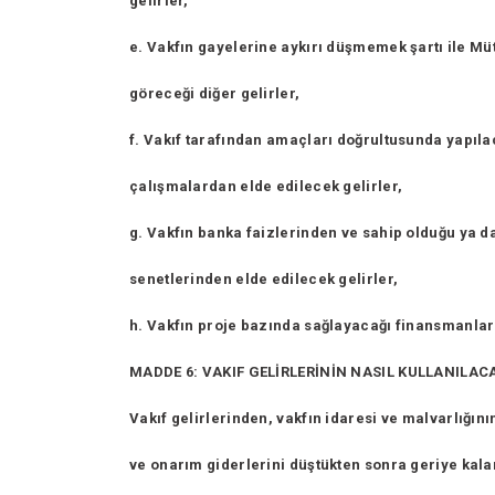
gelirler,
e. Vakfın gayelerine aykırı düşmemek şartı ile Mü
göreceği diğer gelirler,
f. Vakıf tarafından amaçları doğrultusunda yapılaca
çalışmalardan elde edilecek gelirler,
g. Vakfın banka faizlerinden ve sahip olduğu ya d
senetlerinden elde edilecek gelirler,
h. Vakfın proje bazında sağlayacağı finansmanlar
MADDE 6: VAKIF GELİRLERİNİN NASIL KULLANILAC
Vakıf gelirlerinden, vakfın idaresi ve malvarlığın
ve onarım giderlerini düştükten sonra geriye kala