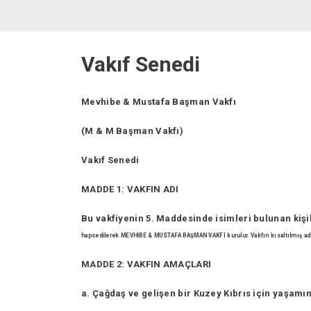
Vakıf Senedi
Mevhibe & Mustafa Başman Vakfı
(M & M Başman Vakfı)
Vakıf Senedi
MADDE 1: VAKFIN ADI
Bu vakfiyenin 5. Maddesinde isimleri bulunan kişil
hapsedilerek MEVHİBE & MUSTAFA BAŞMAN VAKFI kurulur. Vakfın
kısaltılmış a
MADDE 2: VAKFIN AMAÇLARI
a. Çağdaş ve gelişen bir Kuzey Kıbrıs için yaşamı