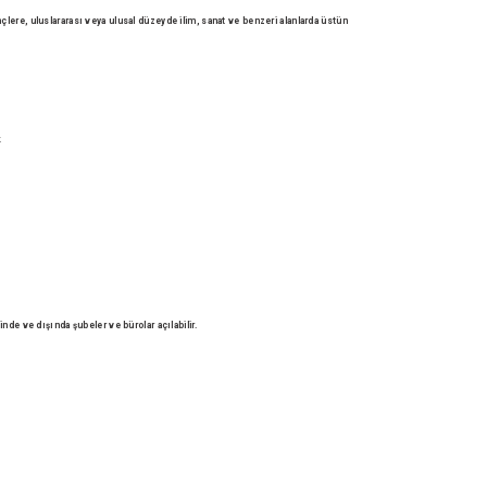
çlere, uluslararası veya ulusal düzeyde ilim, sanat ve benzeri
alanlarda üstün
k
içinde
ve dışında şubeler ve bürolar açılabilir.