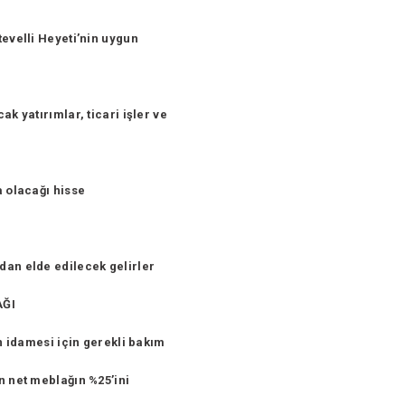
tevelli Heyeti’nin uygun
k yatırımlar, ticari işler ve
a olacağı hisse
dan elde edilecek gelirler
AĞI
ın idamesi için gerekli bakım
n net meblağın %25’ini