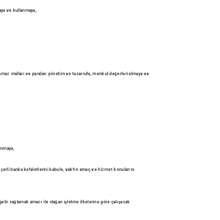
maya ve
kullanmaya,
şınmaz malları
ve paraları yönetim ve tasarrufa, menkul değerleri almaya ve
lanmaya,
eçerli banka
kefaletlerini kabule, vakfın amaç ve hizmet konularını
gelir
sağlamak amacı ile olağan işletme ilkelerine göre çalışacak