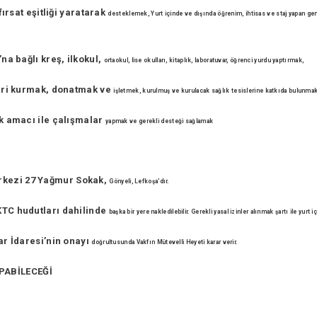
fırsat eşitliği yaratarak
desteklemek, Yurt içinde ve dışında öğrenim, ihtisas ve staj yapan
gen
na bağlı kreş, ilkokul,
ortaokul, lise okulları, kitaplık, laboratuvar, öğrenci yurdu yaptırmak,
leri kurmak, donatmak ve
işletmek, kurulmuş ve kurulacak sağlık tesislerine katkıda bulunma
ek amacı ile çalışmalar
yapmak ve gerekli desteği sağlamak
rkezi 27 Yağmur Sokak,
Gönyeli, Lefkoşa’dır.
KTC hudutları dahilinde
başka bir yere nakledilebilir. Gerekli yasal izinler alınmak şartı ile yurt 
ar İdaresi’nin onayı
doğrultusunda Vakfın Mütevelli Heyeti karar verir.
PABİLECEĞİ