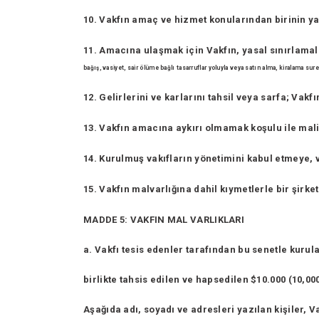
10. Vakfın amaç ve hizmet konularından birinin 
11. Amacına ulaşmak için Vakfın, yasal sınırlamal
bağış,
vasiyet, sair ölüme bağlı tasarruflar yoluyla veya satın alma, kiralama
sure
12. Gelirlerini ve karlarını tahsil veya sarfa; Vakf
13. Vakfın amacına aykırı olmamak koşulu ile mali 
14. Kurulmuş vakıfların yönetimini kabul etmeye, 
15. Vakfın malvarlığına dahil kıymetlerle bir şirk
MADDE 5: VAKFIN MAL VARLIKLARI
a. Vakfı tesis edenler tarafından bu senetle kurul
birlikte tahsis edilen ve hapsedilen $10.000 (10,0
Aşağıda adı, soyadı ve adresleri yazılan kişiler, V