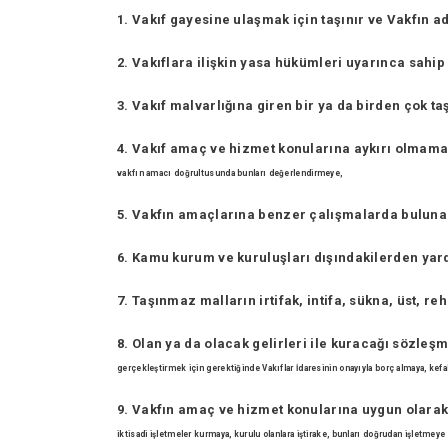
1. Vakıf gayesine ulaşmak için taşınır ve Vakfın 
2. Vakıflara ilişkin yasa hükümleri uyarınca sahip
3. Vakıf malvarlığına giren bir ya da birden çok t
4. Vakıf amaç ve hizmet konularına aykırı olmama
vakfın amacı
doğrultusunda bunları değerlendirmeye,
5. Vakfın amaçlarına benzer çalışmalarda bulunan
6. Kamu kurum ve kuruluşları dışındakilerden ya
7. Taşınmaz malların irtifak, intifa, sükna, üst, re
8. Olan ya da olacak gelirleri ile kuracağı sözleş
gerçekleştirmek için
gerektiğinde Vakıflar İdaresinin onayıyla borç almaya, kefa
9. Vakfın amaç ve hizmet konularına uygun olarak
iktisadi
işletmeler kurmaya, kurulu olanlara iştirake, bunları doğrudan işletmeye