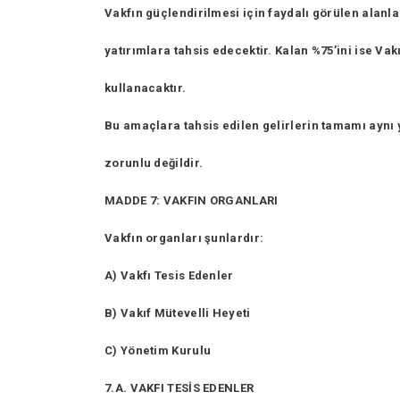
Vakfın güçlendirilmesi için faydalı görülen alanla
yatırımlara tahsis edecektir. Kalan %75’ini ise Va
kullanacaktır.
Bu amaçlara tahsis edilen gelirlerin tamamı aynı y
zorunlu değildir.
MADDE 7: VAKFIN ORGANLARI
Vakfın organları şunlardır:
A) Vakfı Tesis Edenler
B) Vakıf Mütevelli Heyeti
C) Yönetim Kurulu
7.A. VAKFI TESİS EDENLER