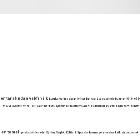
er tarafından vakfın ilk
kuruluş varlığı olarak İktisat Bankası Ltd nezdinde bulunan
9010-6524
dı “M & M BAŞMAN VAKFI”dır. Vakıf her türlü işleminde kısaltılmış
adını kullanabilir. Bu vakıf, bu resmi senett
n en temel
gereksinimleri olan Eğitim, Sağlık, Kültür & Spor alanlarının
gelişmesine katkıda bulunmak