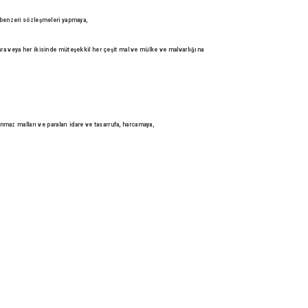
 benzeri sözleşmeleri yapmaya,
ara veya
her ikisinde müteşekkil her çeşit mal ve mülke ve malvarlığına
şınmaz malları
ve paraları idare ve tasarrufa, harcamaya,