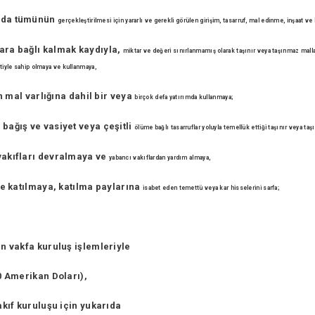
yada tümünün
gerçekleştirilmesi için yararlı ve gerekli görülen girişim, tasarruf, mal
edinme, inşaat ve
ara bağlı kalmak kaydıyla,
miktar ve değeri sınırlanmamış olarak taşınır veya taşınmaz mall
tiyle sahip olmaya ve kullanmaya,
ın mal varlığına dahil bir veya
birçok defa yatırımda kullanmaya;
bağış ve vasiyet veya çeşitli
ölüme bağlı tasarruflar yoluyla temellük ettiği taşınır veya ta
vakıfları devralmaya ve
yabancı vakıflardan yardım almaya,
ete katılmaya, katılma paylarına
isabet eden temettü veya kar hisselerini sarfa;
an vakfa kuruluş işlemleriyle
00 Amerikan Doları),
akıf kuruluşu için yukarıda