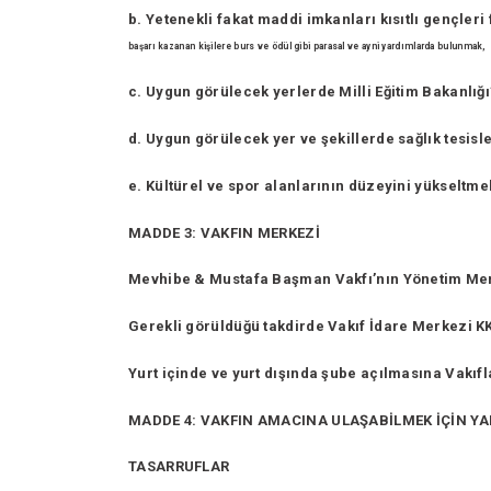
b. Yetenekli fakat maddi imkanları kısıtlı gençleri 
başarı kazanan kişilere burs ve ödül gibi parasal ve ayni
yardımlarda bulunmak,
c. Uygun görülecek yerlerde Milli Eğitim Bakanlığı’
d. Uygun görülecek yer ve şekillerde sağlık tesis
e. Kültürel ve spor alanlarının düzeyini yükseltm
MADDE 3: VAKFIN MERKEZİ
Mevhibe & Mustafa Başman Vakfı’nın Yönetim Me
Gerekli görüldüğü takdirde Vakıf İdare Merkezi K
Yurt içinde ve yurt dışında şube açılmasına Vakıfl
MADDE 4: VAKFIN AMACINA ULAŞABİLMEK İÇİN YA
TASARRUFLAR