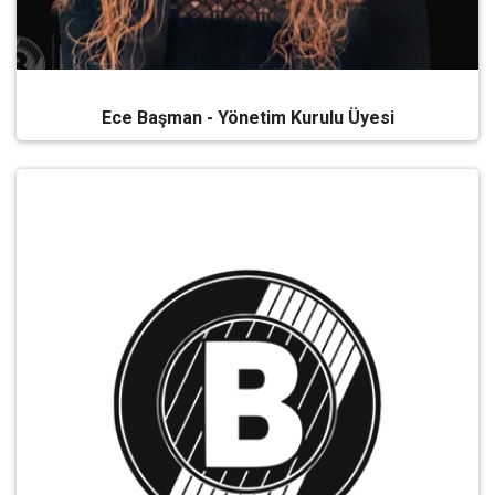
Ece Başman - Yönetim Kurulu Üyesi